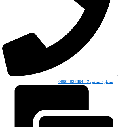
شماره تماس 2 : 09904932694