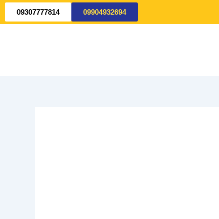
09307777814
09904932694